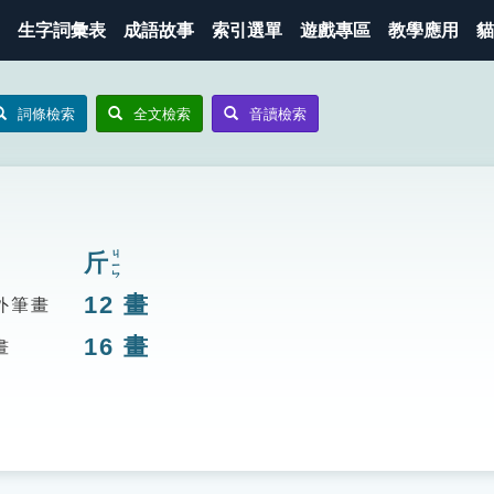
生字詞彙表
成語故事
索引選單
遊戲專區
教學應用
貓
詞條檢索
全文檢索
音讀檢索
斤
ㄐㄧㄣ
12
畫
外筆畫
16
畫
畫