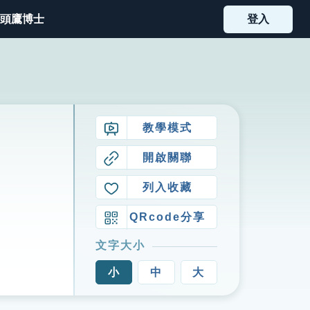
頭鷹博士
登入
教學模式
開啟關聯
列入收藏
QRcode分享
文字大小
小
中
大