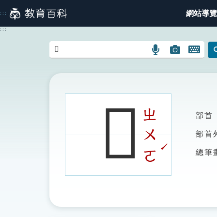
跳
網站導覽
:::
到
主
:::
要
內
語
圖
開
容
言
片
啟
搜
搜
鍵
尋
尋
盤
圖
圖
圖
𣃀
示
示
示
ㄓ
部首
ㄨ
部首
ˊ
ㄛ
總筆