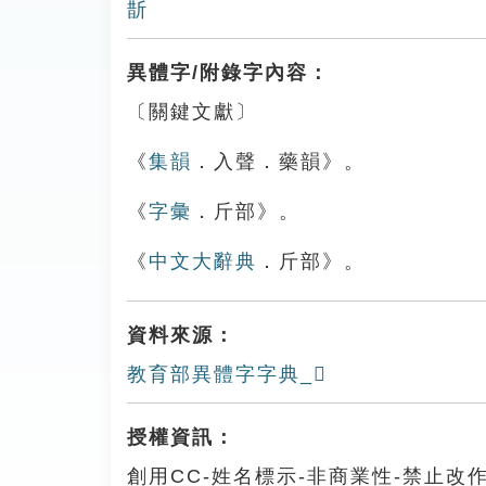
斮
異體字/附錄字內容：
〔關鍵文獻〕
《
集韻
．入聲．藥韻》。
《
字彙
．斤部》。
《
中文大辭典
．斤部》。
資料來源：
教育部異體字字典_𣃀
授權資訊：
創用CC-姓名標示-非商業性-禁止改作