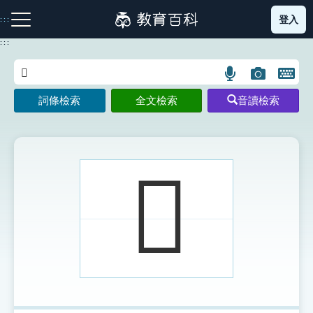
跳
登入
:::
到
主
:::
要
內
語
圖
開
容
注音索引圖示
筆畫索引圖示
部首索引表圖示
言
片
啟
詞條檢索
全文檢索
音讀檢索
搜
搜
鍵
尋
尋
盤
圖
圖
圖
示
示
示
𣃑
網站導覽
生字詞彙表
成語故事