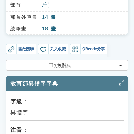
索引選單
ㄐㄧㄣ
部首
斤
知識索引
部首外筆畫
14
畫
單字索引
總筆畫
18
畫
生命大百科索引
開啟關聯
列入收藏
QRcode分享
遊戲專區
切換
切換辭典
教學應用
教育部異體字字典
貓頭鷹博士
字級：
異體字
注音：