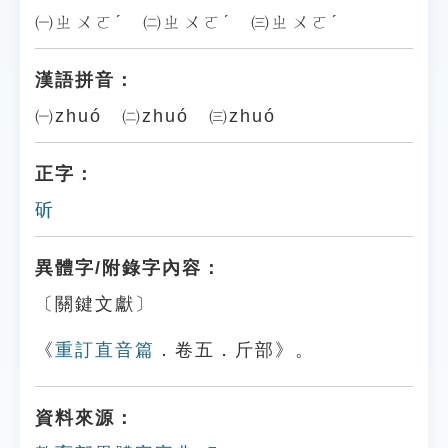
㈠ㄓㄨㄛˊ ㈡ㄓㄨㄛˊ ㈢ㄓㄨㄛˊ
漢語拼音：
㈠zhuó ㈡zhuó ㈢zhuó
正字：
斫
異體字/附錄字內容：
〔關鍵文獻〕
《
重訂直音篇
．卷五．斤部》。
資料來源：