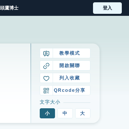
頭鷹博士
登入
教學模式
開啟關聯
列入收藏
QRcode分享
文字大小
小
中
大