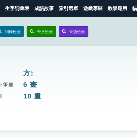
生字詞彙表
成語故事
索引選單
遊戲專區
教學應用
貓
詞條檢索
全文檢索
音讀檢索
方
ㄈㄤ
6
畫
外筆畫
10
畫
畫