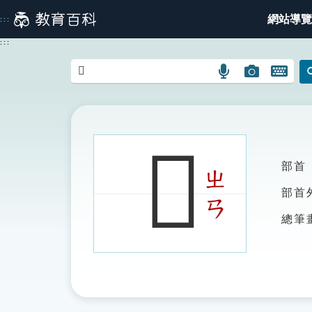
跳
網站導覽
:::
到
主
:::
要
內
語
圖
開
容
言
片
啟
搜
搜
鍵
尋
尋
盤
圖
圖
圖
𣃯
示
示
示
部首
ㄓ
部首
ㄢ
總筆