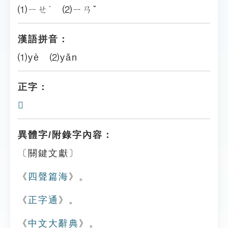
⑴ㄧㄝˋ ⑵ㄧㄢˇ
漢語拼音：
⑴yè ⑵yǎn
正字：
𣃳
異體字/附錄字內容：
〔關鍵文獻〕
《
四聲篇海
》。
《
正字通
》。
《
中文大辭典
》。