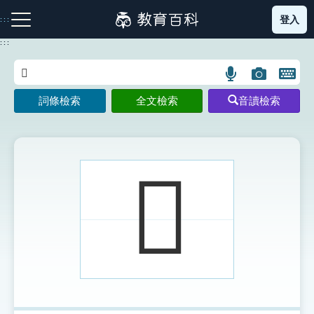
跳
登入
:::
到
主
:::
要
內
語
圖
開
容
注音索引圖示
筆畫索引圖示
部首索引表圖示
言
片
啟
詞條檢索
全文檢索
音讀檢索
搜
搜
鍵
尋
尋
盤
圖
圖
圖
示
示
示
𣃷
網站導覽
生字詞彙表
成語故事