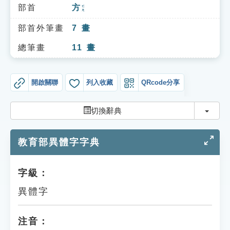
索引選單
部首
方
ㄈㄤ
知識索引
部首外筆畫
7
畫
單字索引
總筆畫
11
畫
生命大百科索引
開啟關聯
列入收藏
QRcode分享
遊戲專區
切換
切換辭典
教學應用
教育部異體字字典
貓頭鷹博士
字級：
異體字
注音：