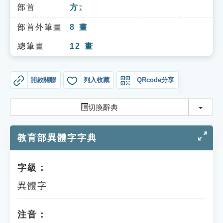
索引選單
部首
方
ㄈㄤ
知識索引
部首外筆畫
8
畫
單字索引
總筆畫
12
畫
生命大百科索引
開啟關聯
列入收藏
QRcode分享
遊戲專區
切換
切換辭典
教學應用
教育部異體字字典
貓頭鷹博士
字級：
異體字
注音：