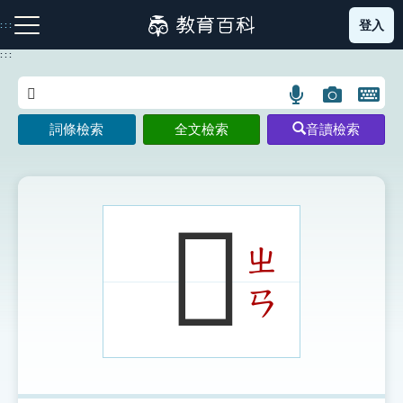
跳
登入
:::
到
主
:::
要
內
語
圖
開
容
注音索引圖示
筆畫索引圖示
部首索引表圖示
言
片
啟
詞條檢索
全文檢索
音讀檢索
搜
搜
鍵
尋
尋
盤
圖
圖
圖
示
示
示
𣃼
ㄓ
網站導覽
ㄢ
生字詞彙表
成語故事