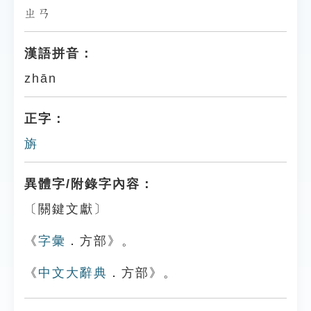
ㄓㄢ
漢語拼音：
zhān
正字：
旃
異體字/附錄字內容：
〔關鍵文獻〕
《
字彙
．方部》。
《
中文大辭典
．方部》。