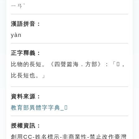
ㄧㄢˋ
漢語拼音：
yàn
正字釋義：
比物的長短。《四聲篇海．方部》：「𣃾，
比長短也。」
資料來源：
教育部異體字字典_𣃾
授權資訊：
創用CC-姓名標示-非商業性-禁止改作臺灣