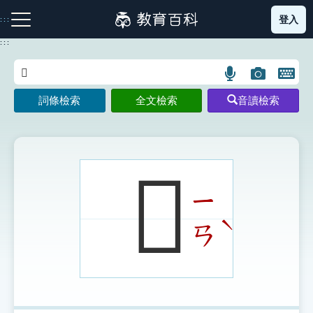
跳
登入
:::
到
主
:::
要
內
語
圖
開
容
注音索引圖示
筆畫索引圖示
部首索引表圖示
言
片
啟
詞條檢索
全文檢索
音讀檢索
搜
搜
鍵
尋
尋
盤
圖
圖
圖
示
示
示
𣃾
ㄧ
網站導覽
ˋ
ㄢ
生字詞彙表
成語故事