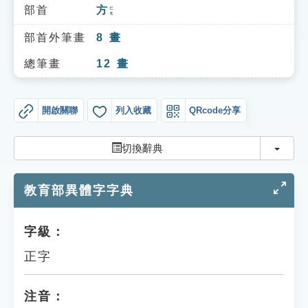
索引選單
部首
方
ㄈㄤ
知識索引
部首外筆畫
8
畫
單字索引
總筆畫
12
畫
生命大百科索引
開啟關聯
列入收藏
QRcode分享
遊戲專區
切換
切換辭典
教學應用
教育部異體字字典
貓頭鷹博士
字級：
正字
注音：