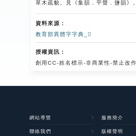
草木疏貌。見《集韻．平聲．鹽韻》
資料來源：
教育部異體字字典_𣝈
授權資訊：
創用CC-姓名標示-非商業性-禁止改作
網站導覽
服務簡介
聯絡我們
版權聲明