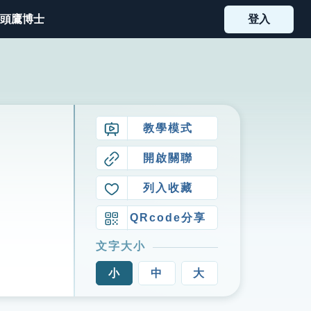
頭鷹博士
登入
教學模式
開啟關聯
列入收藏
QRcode分享
文字大小
小
中
大