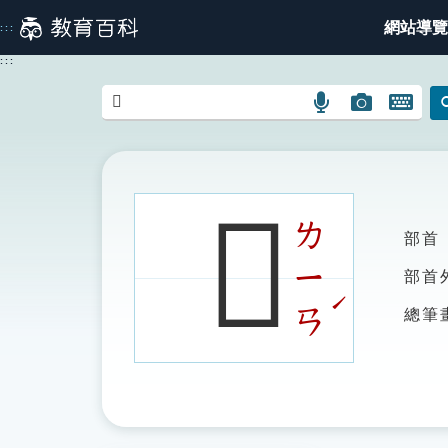
跳
網站導覽
:::
到
主
:::
要
內
語
圖
開
容
言
片
啟
搜
搜
鍵
尋
尋
盤
圖
圖
圖
𣝈
示
示
示
ㄌ
部首
ㄧ
部首
ˊ
ㄢ
總筆