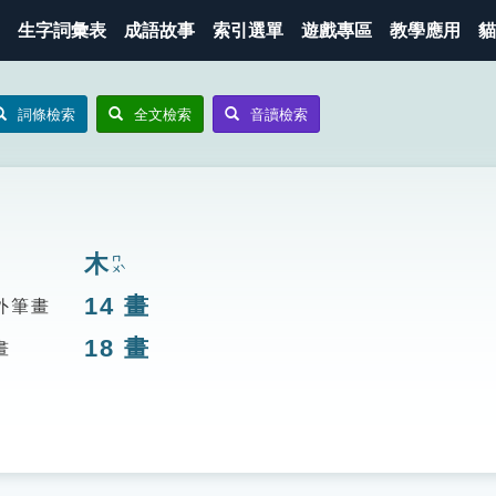
生字詞彙表
成語故事
索引選單
遊戲專區
教學應用
貓
詞條檢索
全文檢索
音讀檢索
木
ㄇㄨˋ
14
畫
外筆畫
18
畫
畫