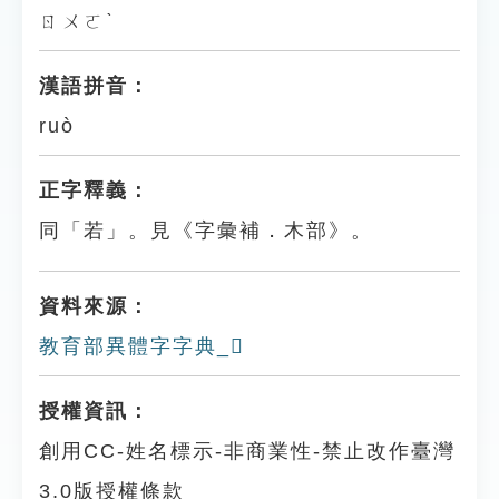
ㄖㄨㄛˋ
漢語拼音：
ruò
正字釋義：
同「若」。見《字彙補．木部》。
資料來源：
教育部異體字字典_𣞆
授權資訊：
創用CC-姓名標示-非商業性-禁止改作臺灣
3.0版授權條款