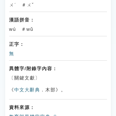
ㄨˊ ＃ㄨˇ
漢語拼音：
wú ＃wǔ
正字：
無
異體字/附錄字內容：
〔關鍵文獻〕
《
中文大辭典
．木部》。
資料來源：