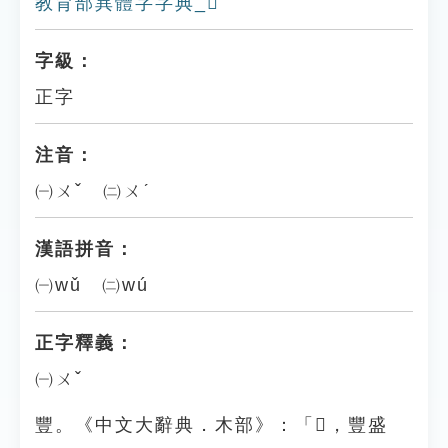
教育部異體字字典_𣟒
字級：
正字
注音：
㈠ㄨˇ ㈡ㄨˊ
漢語拼音：
㈠wǔ ㈡wú
正字釋義：
㈠ㄨˇ
豐。《中文大辭典．木部》：「𣟒，豐盛