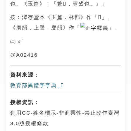
也。《玉篇》：『繁𣟒，豐盛也。』」
按：澤存堂本《玉篇．林部》作「𣞤」、
《廣韻．上聲．麌韻》作「
」。
㈡ㄨˊ
@A02416
資料來源：
教育部異體字字典_𣟒
授權資訊：
創用CC-姓名標示-非商業性-禁止改作臺灣
3.0版授權條款