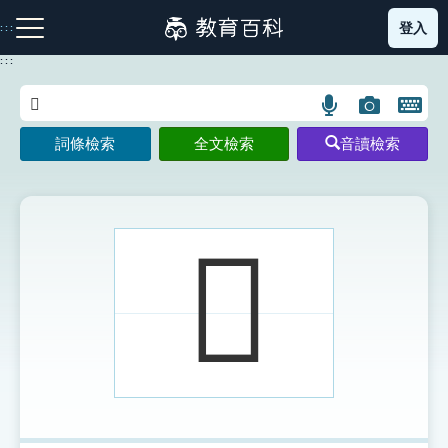
跳
登入
:::
到
主
:::
要
內
語
圖
開
容
注音索引圖示
筆畫索引圖示
部首索引表圖示
言
片
啟
詞條檢索
全文檢索
音讀檢索
搜
搜
鍵
尋
尋
盤
圖
圖
圖
示
示
示
𣟒
網站導覽
生字詞彙表
成語故事