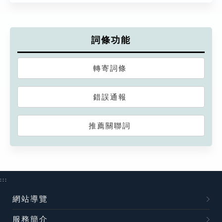
詞條功能
轉寄詞條
錯誤通報
推薦關聯詞
:::
網站導覽
服務簡介