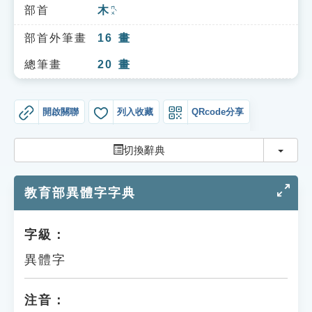
索引選單
部首
木
ㄇㄨˋ
知識索引
部首外筆畫
16
畫
單字索引
總筆畫
20
畫
生命大百科索引
開啟關聯
列入收藏
QRcode分享
遊戲專區
切換
切換辭典
教學應用
教育部異體字字典
貓頭鷹博士
字級：
異體字
注音：