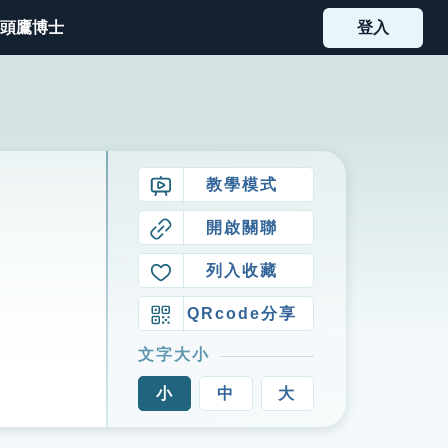
頭鷹博士
登入
教學模式
開啟關聯
列入收藏
QRcode分享
文字大小
小
中
大