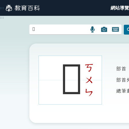
跳
網站導覽
:::
到
主
:::
要
內
語
圖
開
容
言
片
啟
搜
搜
鍵
尋
尋
盤
圖
圖
圖
𣤿
示
示
示
ㄎ
部首
ㄨ
部首
ㄣ
總筆