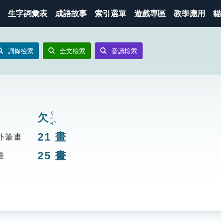
生字詞彙表
成語故事
索引選單
遊戲專區
教學應用
貓
詞條檢索
全文檢索
音讀檢索
ㄑㄧㄢˋ
欠
21
畫
外筆畫
25
畫
畫