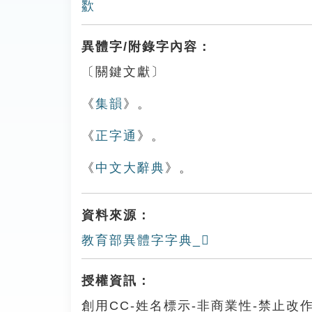
㱎
異體字/附錄字內容：
〔關鍵文獻〕
《
集韻
》。
《
正字通
》。
《
中文大辭典
》。
資料來源：
教育部異體字字典_𣤿
授權資訊：
創用CC-姓名標示-非商業性-禁止改作