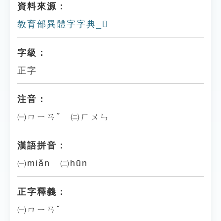
資料來源：
教育部異體字字典_𣧾
字級：
正字
注音：
㈠ㄇㄧㄢˇ ㈡ㄏㄨㄣ
漢語拼音：
㈠miǎn ㈡hūn
正字釋義：
㈠ㄇㄧㄢˇ