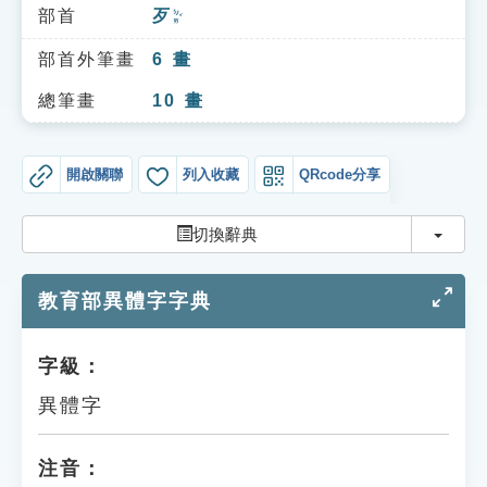
索引選單
部首
歹
ㄉㄞˇ
知識索引
部首外筆畫
6
畫
單字索引
總筆畫
10
畫
生命大百科索引
開啟關聯
列入收藏
QRcode分享
遊戲專區
切換
切換辭典
教學應用
教育部異體字字典
貓頭鷹博士
字級：
異體字
注音：