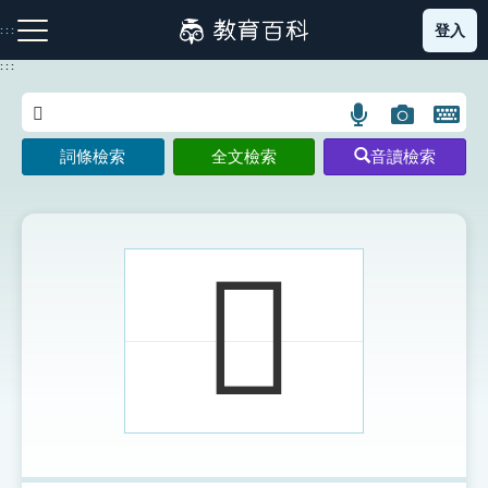
跳
登入
:::
到
主
:::
要
內
語
圖
開
容
注音索引圖示
筆畫索引圖示
部首索引表圖示
言
片
啟
詞條檢索
全文檢索
音讀檢索
搜
搜
鍵
尋
尋
盤
圖
圖
圖
示
示
示
𣧾
網站導覽
生字詞彙表
成語故事