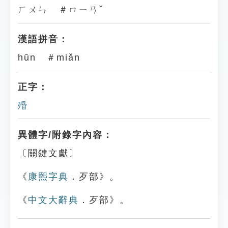
ㄏㄨㄣ ＃ㄇㄧㄢˇ
漢語拼音：
hūn ＃miǎn
正字：
殙
異體字/附錄字內容：
〔關鍵文獻〕
《
康熙字典
．歹部》。
《
中文大辭典
．歹部》。