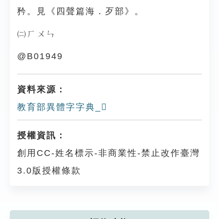
矜。見《四聲篇海．歹部》。
㈡ㄏㄨㄣ
@B01949
資料來源：
教育部異體字字典_𣧾
授權資訊：
創用CC-姓名標示-非商業性-禁止改作臺灣
3.0版授權條款