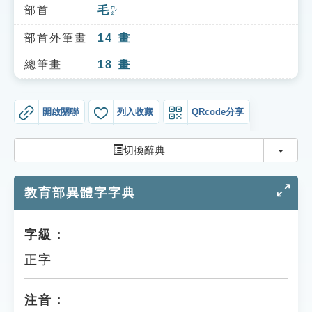
索引選單
部首
毛
ㄇㄠˊ
知識索引
部首外筆畫
14
畫
單字索引
總筆畫
18
畫
生命大百科索引
開啟關聯
列入收藏
QRcode分享
遊戲專區
切換
切換辭典
教學應用
教育部異體字字典
貓頭鷹博士
字級：
正字
注音：