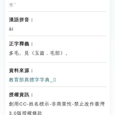
ㄞˋ
漢語拼音：
ài
正字釋義：
多毛。見《玉篇．毛部》。
資料來源：
教育部異體字字典_𣰛
授權資訊：
創用CC-姓名標示-非商業性-禁止改作臺灣
3.0版授權條款