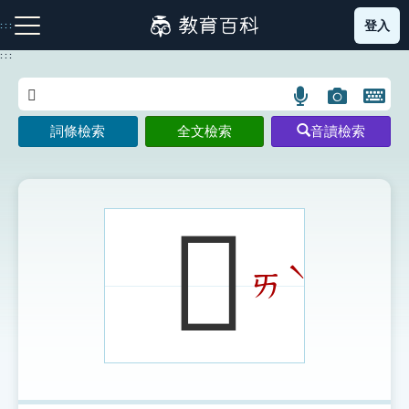
跳
登入
:::
到
主
:::
要
內
語
圖
開
容
注音索引圖示
筆畫索引圖示
部首索引表圖示
言
片
啟
詞條檢索
全文檢索
音讀檢索
搜
搜
鍵
尋
尋
盤
圖
圖
圖
示
示
示
𣰛
ˋ
ㄞ
網站導覽
生字詞彙表
成語故事