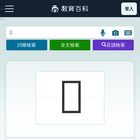
跳
登入
:::
到
主
:::
要
內
語
圖
開
容
注音索引圖示
筆畫索引圖示
部首索引表圖示
言
片
啟
詞條檢索
全文檢索
音讀檢索
搜
搜
鍵
尋
尋
盤
圖
圖
圖
示
示
示
𤃯
網站導覽
生字詞彙表
成語故事