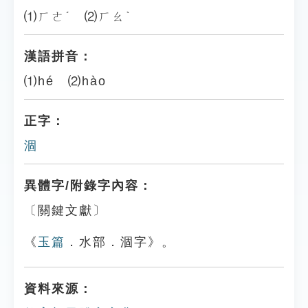
⑴ㄏㄜˊ ⑵ㄏㄠˋ
漢語拼音：
⑴hé ⑵hào
正字：
涸
異體字/附錄字內容：
〔關鍵文獻〕
《
玉篇
．水部．涸字》。
資料來源：