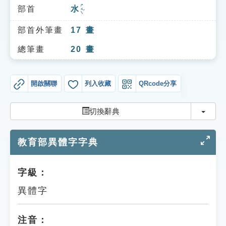
索引選單
ㄕㄨㄟˇ
部首
水
知識索引
部首外筆畫
17
畫
單字索引
總筆畫
20
畫
生命大百科索引
開啟關聯
列入收藏
QRcode分享
遊戲專區
切換
切換辭典
教學應用
教育部異體字字典
貓頭鷹博士
字級：
異體字
注音：