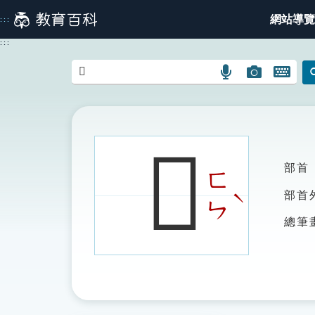
跳
網站導覽
:::
到
主
:::
要
內
語
圖
開
容
言
片
啟
搜
搜
鍵
尋
尋
盤
圖
圖
圖
𤄪
示
示
示
部首
ㄈ
ˋ
部首
ㄣ
總筆