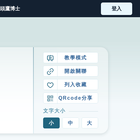
頭鷹博士
登入
教學模式
開啟關聯
列入收藏
QRcode分享
文字大小
小
中
大