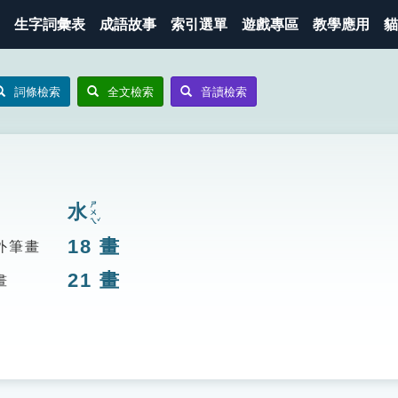
生字詞彙表
成語故事
索引選單
遊戲專區
教學應用
貓
詞條檢索
全文檢索
音讀檢索
ㄕㄨㄟˇ
水
18
畫
外筆畫
21
畫
畫