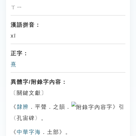
ㄒㄧ
漢語拼音：
xī
正字：
熹
異體字/附錄字內容：
〔關鍵文獻〕
《
隸辨
．平聲．之韻．
字》引
〈孔宙碑〉。
《
中華字海
．土部》。