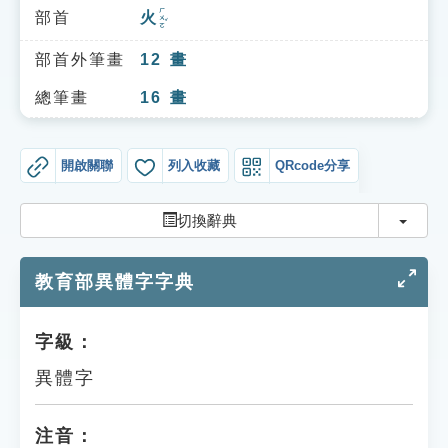
索引選單
ㄏㄨㄛˇ
部首
火
知識索引
部首外筆畫
12
畫
單字索引
總筆畫
16
畫
生命大百科索引
開啟關聯
列入收藏
QRcode分享
遊戲專區
切換
切換辭典
教學應用
教育部異體字字典
貓頭鷹博士
字級：
異體字
注音：