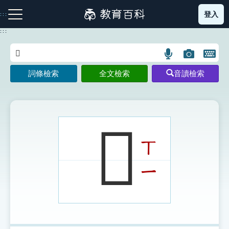
跳
登入
:::
到
主
:::
要
內
語
圖
開
容
注音索引圖示
筆畫索引圖示
部首索引表圖示
言
片
啟
詞條檢索
全文檢索
音讀檢索
搜
搜
鍵
尋
尋
盤
圖
圖
圖
示
示
示
𤎿
ㄒ
網站導覽
ㄧ
生字詞彙表
成語故事