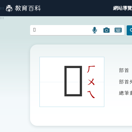
跳
網站導覽
:::
到
主
:::
要
內
語
圖
開
容
言
片
啟
搜
搜
鍵
尋
尋
盤
圖
圖
圖
𤐕
示
示
示
ㄏ
部首
ㄨ
部首
ㄟ
總筆