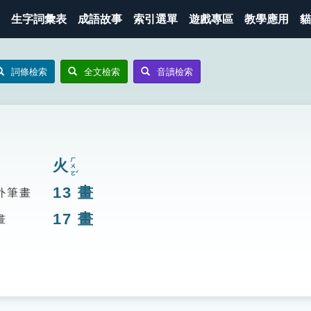
生字詞彙表
成語故事
索引選單
遊戲專區
教學應用
貓
詞條檢索
全文檢索
音讀檢索
ㄏㄨㄛˇ
火
13
畫
外筆畫
17
畫
畫