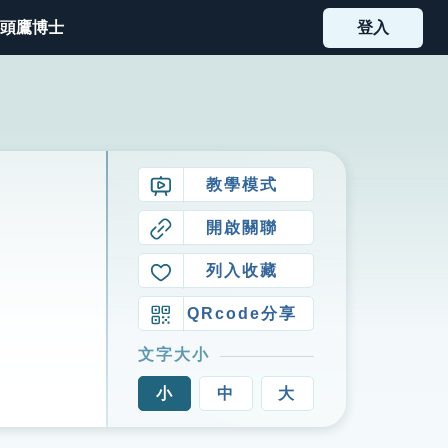
頭鷹博士
登入
教學模式
開啟關聯
列入收藏
QRcode分享
文字大小
小
中
大