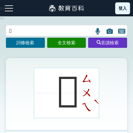
跳
登入
:::
到
主
:::
要
內
語
圖
開
容
注音索引圖示
筆畫索引圖示
部首索引表圖示
言
片
啟
詞條檢索
全文檢索
音讀檢索
搜
搜
鍵
尋
尋
盤
圖
圖
圖
示
示
示
𤑾
ㄙ
ㄨ
網站導覽
ˋ
ㄟ
生字詞彙表
成語故事