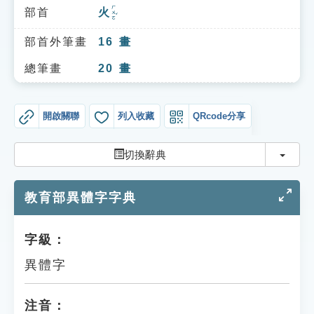
索引選單
ㄏㄨㄛˇ
部首
火
知識索引
部首外筆畫
16
畫
單字索引
總筆畫
20
畫
生命大百科索引
開啟關聯
列入收藏
QRcode分享
遊戲專區
切換
切換辭典
教學應用
教育部異體字字典
貓頭鷹博士
字級：
異體字
注音：