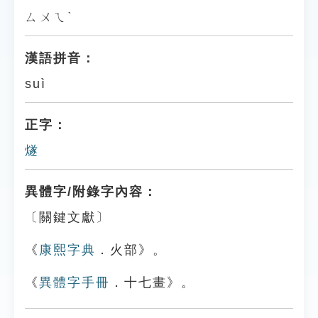
ㄙㄨㄟˋ
漢語拼音：
suì
正字：
燧
異體字/附錄字內容：
〔關鍵文獻〕
《
康熙字典
．火部》。
《
異體字手冊
．十七畫》。