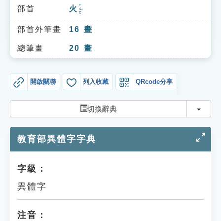
索引選單
ㄏㄨㄛˇ
部首
火
知識索引
部首外筆畫
16
畫
單字索引
總筆畫
20
畫
生命大百科索引
開啟關聯
列入收藏
QRcode分享
遊戲專區
切換
切換辭典
教學應用
教育部異體字字典
貓頭鷹博士
字級：
異體字
注音：