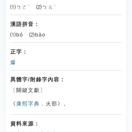
⑴ㄅㄛˊ ⑵ㄅㄠˋ
漢語拼音：
⑴bó ⑵bào
正字：
爆
異體字/附錄字內容：
〔關鍵文獻〕
《
康熙字典
．火部》。
資料來源：