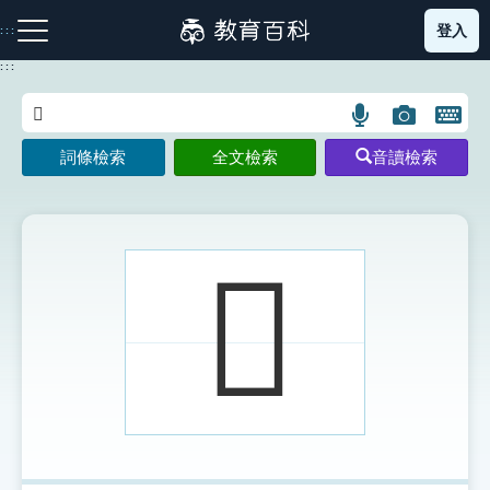
跳
登入
:::
到
主
:::
要
內
語
圖
開
容
注音索引圖示
筆畫索引圖示
部首索引表圖示
言
片
啟
詞條檢索
全文檢索
音讀檢索
搜
搜
鍵
尋
尋
盤
圖
圖
圖
示
示
示
𤒁
網站導覽
生字詞彙表
成語故事