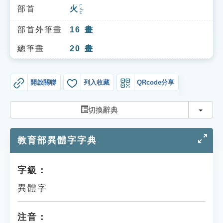
索引選單
ㄏㄨㄛˇ
部首
火
知識索引
部首外筆畫
16
畫
單字索引
總筆畫
20
畫
生命大百科索引
開啟關聯
列入收藏
QRcode分享
遊戲專區
切換
切換辭典
教學應用
教育部異體字字典
貓頭鷹博士
字級：
異體字
注音：