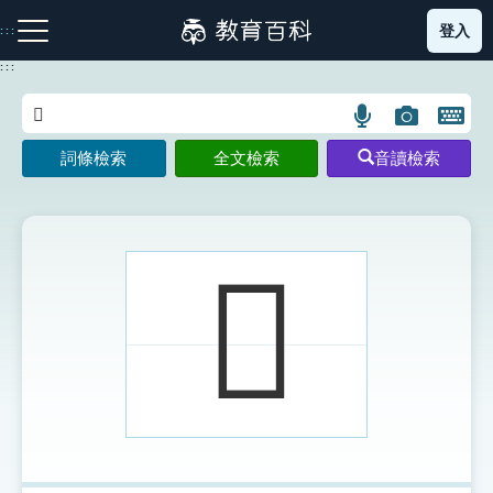
跳
登入
:::
到
主
:::
要
內
語
圖
開
容
注音索引圖示
筆畫索引圖示
部首索引表圖示
言
片
啟
詞條檢索
全文檢索
音讀檢索
搜
搜
鍵
尋
尋
盤
圖
圖
圖
示
示
示
𤒆
網站導覽
生字詞彙表
成語故事