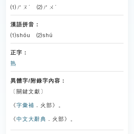
⑴ㄕㄡˊ ⑵ㄕㄨˊ
漢語拼音：
⑴shóu ⑵shú
正字：
熟
異體字/附錄字內容：
〔關鍵文獻〕
《
字彙補
．火部》。
《
中文大辭典
．火部》。