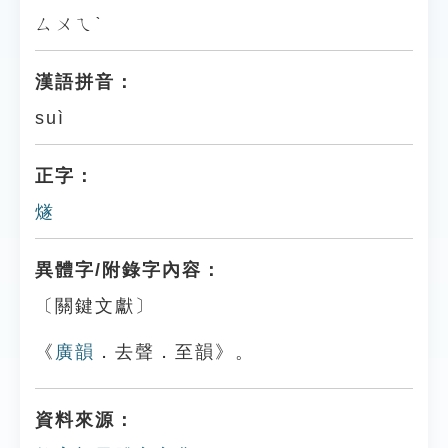
ㄙㄨㄟˋ
漢語拼音：
suì
正字：
燧
異體字/附錄字內容：
〔關鍵文獻〕
《
廣韻
．去聲．至韻》。
資料來源：