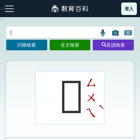
跳
登入
:::
到
主
:::
要
內
語
圖
開
容
注音索引圖示
筆畫索引圖示
部首索引表圖示
言
片
啟
詞條檢索
全文檢索
音讀檢索
搜
搜
鍵
尋
尋
盤
圖
圖
圖
示
示
示
𤓫
ㄙ
ㄨ
網站導覽
ˋ
ㄟ
生字詞彙表
成語故事