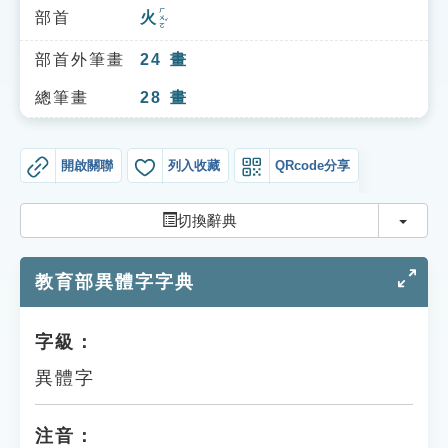
索引選單
ㄏㄨㄛˇ
部首
火
知識索引
部首外筆畫
24
畫
單字索引
總筆畫
28
畫
生命大百科索引
開啟關聯
列入收藏
QRcode分享
遊戲專區
切換
切換辭典
教學應用
教育部異體字字典
貓頭鷹博士
字級：
異體字
注音：