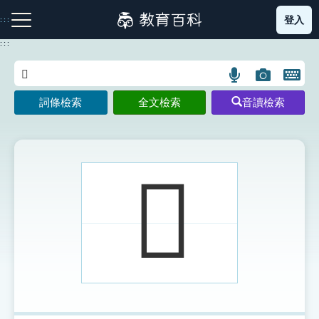
跳
登入
:::
到
主
:::
要
內
語
圖
開
容
注音索引圖示
筆畫索引圖示
部首索引表圖示
言
片
啟
詞條檢索
全文檢索
音讀檢索
搜
搜
鍵
尋
尋
盤
圖
圖
圖
示
示
示
𤕢
網站導覽
生字詞彙表
成語故事