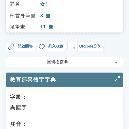
索引選單
部首
女
ㄋㄩˇ
知識索引
部首外筆畫
8
畫
單字索引
總筆畫
11
畫
生命大百科索引
開啟關聯
列入收藏
QRcode分享
遊戲專區
切換
切換辭典
教學應用
教育部異體字字典
貓頭鷹博士
字級：
異體字
注音：