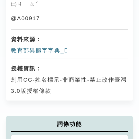
㈡ㄐㄧㄠˇ
@A00917
資料來源：
教育部異體字字典_𤕢
授權資訊：
創用CC-姓名標示-非商業性-禁止改作臺灣
3.0版授權條款
詞條功能