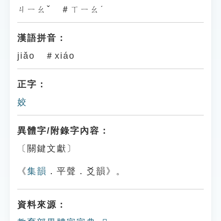
ㄐㄧㄠˇ ＃ㄒㄧㄠˊ
漢語拼音：
jiǎo ＃xiáo
正字：
姣
異體字/附錄字內容：
〔關鍵文獻〕
《
集韻
．平聲．爻韻》。
資料來源：