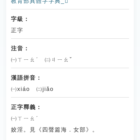
教育部異體字字典_𤕢
字級：
正字
注音：
㈠ㄒㄧㄠˊ ㈡ㄐㄧㄠˇ
漢語拼音：
㈠xiáo ㈡jiǎo
正字釋義：
㈠ㄒㄧㄠˊ
姣淫。見《四聲篇海．女部》。