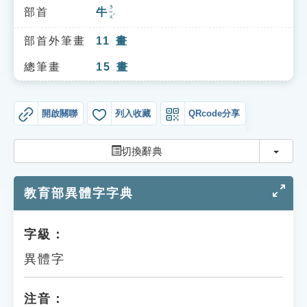
索引選單
ㄋㄧㄡˊ
部首
牛
知識索引
部首外筆畫
11
畫
單字索引
總筆畫
15
畫
生命大百科索引
開啟關聯
列入收藏
QRcode分享
遊戲專區
切換
切換辭典
教學應用
教育部異體字字典
貓頭鷹博士
字級：
異體字
注音：