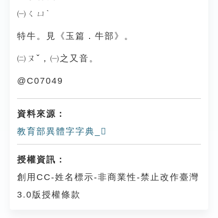
㈠ㄑㄩˋ
特牛。見《玉篇．牛部》。
㈡ㄡˇ，㈠之又音。
@C07049
資料來源：
教育部異體字字典_𤛐
授權資訊：
創用CC-姓名標示-非商業性-禁止改作臺灣
3.0版授權條款