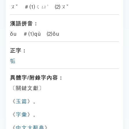
ㄡˇ ＃⑴ㄑㄩˋ ⑵ㄡˇ
漢語拼音：
ǒu ＃⑴qù ⑵ǒu
正字：
㸸
異體字/附錄字內容：
〔關鍵文獻〕
《
玉篇
》。
《
字彙
》。
《
中文大辭典
》。