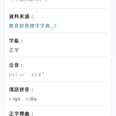
資料來源：
教育部異體字字典_𤛐
字級：
正字
注音：
㈠ㄑㄩˋ ㈡ㄡˇ
漢語拼音：
㈠qù ㈡ǒu
正字釋義：