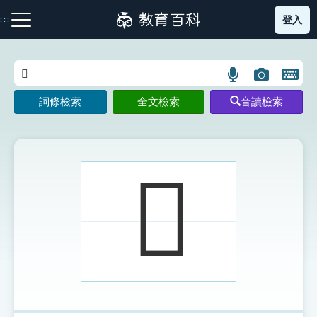
跳
登入
:::
到
主
:::
要
內
語
圖
開
容
注音索引圖示
筆畫索引圖示
部首索引表圖示
言
片
啟
詞條檢索
全文檢索
音讀檢索
搜
搜
鍵
尋
尋
盤
圖
圖
圖
示
示
示
𤛐
網站導覽
生字詞彙表
成語故事