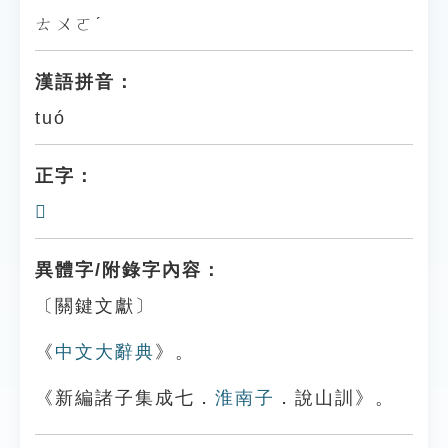
ㄊㄨㄛˊ
漢語拼音：
tuó
正字：
𤛩
異體字/附錄字內容：
〔關鍵文獻〕
《
中文大辭典
》。
《新編諸子集成七．
淮南子
．說山訓》。