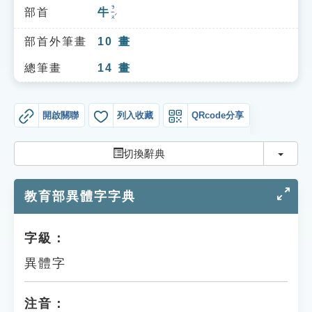
索引選單
ㄋㄧㄡˊ
部首
牛
知識索引
部首外筆畫
10
畫
單字索引
總筆畫
14
畫
生命大百科索引
開啟關聯
列入收藏
QRcode分享
遊戲專區
切換
切換辭典
教學應用
教育部異體字字典
貓頭鷹博士
字級：
異體字
注音：