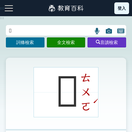
跳
登入
:::
到
主
:::
要
內
語
圖
開
容
注音索引圖示
筆畫索引圖示
部首索引表圖示
言
片
啟
詞條檢索
全文檢索
音讀檢索
搜
搜
鍵
尋
尋
盤
圖
圖
圖
示
示
示
𤛛
ㄊ
ㄨ
網站導覽
ˊ
ㄛ
生字詞彙表
成語故事