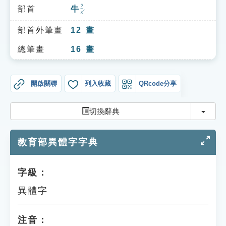
索引選單
ㄋㄧㄡˊ
部首
牛
知識索引
部首外筆畫
12
畫
單字索引
總筆畫
16
畫
生命大百科索引
開啟關聯
列入收藏
QRcode分享
遊戲專區
切換
切換辭典
教學應用
教育部異體字字典
貓頭鷹博士
字級：
異體字
注音：