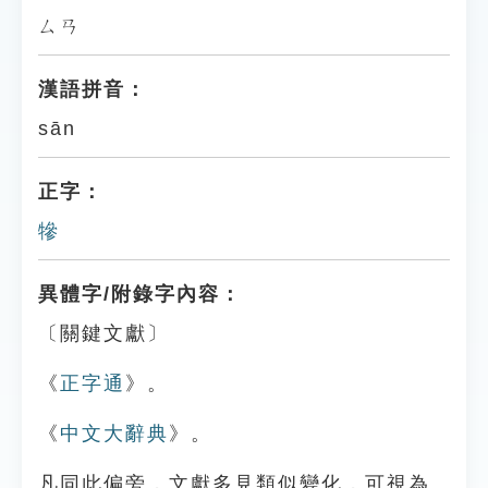
ㄙㄢ
漢語拼音：
sān
正字：
犙
異體字/附錄字內容：
〔關鍵文獻〕
《
正字通
》。
《
中文大辭典
》。
凡同此偏旁，文獻多見類似變化，可視為