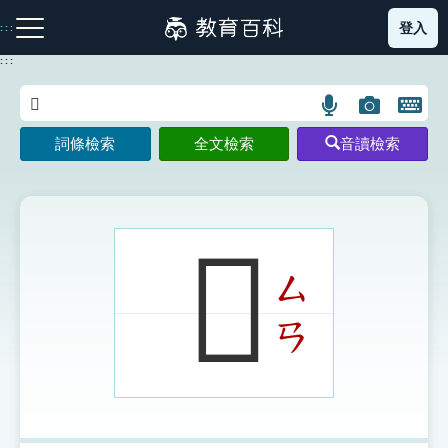
跳
登入
:::
到
主
:::
要
內
語
圖
開
容
注音索引圖示
筆畫索引圖示
部首索引表圖示
言
片
啟
詞條檢索
全文檢索
音讀檢索
搜
搜
鍵
尋
尋
盤
圖
圖
圖
示
示
示
𤛤
ㄙ
網站導覽
ㄢ
生字詞彙表
成語故事