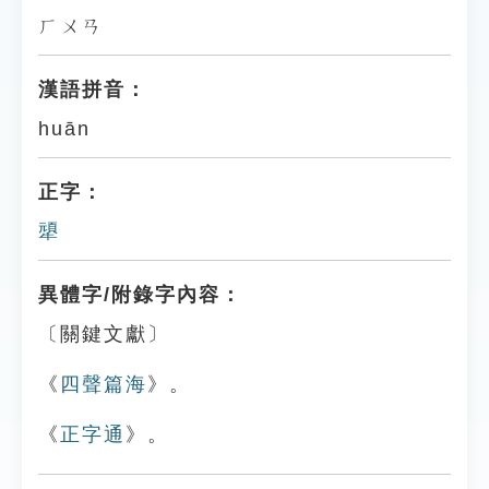
ㄏㄨㄢ
漢語拼音：
huān
正字：
㹕
異體字/附錄字內容：
〔關鍵文獻〕
《
四聲篇海
》。
《
正字通
》。