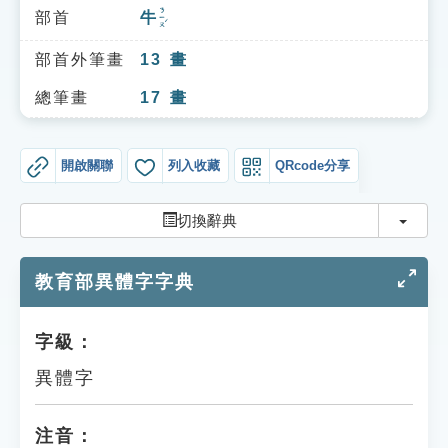
索引選單
ㄋㄧㄡˊ
部首
牛
知識索引
部首外筆畫
13
畫
單字索引
總筆畫
17
畫
生命大百科索引
開啟關聯
列入收藏
QRcode分享
遊戲專區
切換
切換辭典
教學應用
教育部異體字字典
貓頭鷹博士
字級：
異體字
注音：