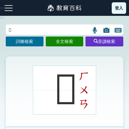
跳
登入
:::
到
主
:::
要
內
語
圖
開
容
注音索引圖示
筆畫索引圖示
部首索引表圖示
言
片
啟
詞條檢索
全文檢索
音讀檢索
搜
搜
鍵
尋
尋
盤
圖
圖
圖
示
示
示
𤛰
ㄏ
ㄨ
網站導覽
ㄢ
生字詞彙表
成語故事