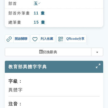
索引選單
部首
玉
ㄩˋ
知識索引
部首外筆畫
11
畫
單字索引
總筆畫
15
畫
生命大百科索引
開啟關聯
列入收藏
QRcode分享
遊戲專區
切換
切換辭典
教學應用
教育部異體字字典
貓頭鷹博士
字級：
異體字
注音：