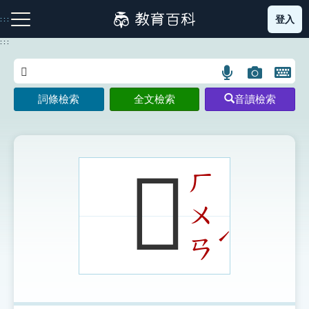
跳
登入
:::
到
主
:::
要
內
語
圖
開
容
注音索引圖示
筆畫索引圖示
部首索引表圖示
言
片
啟
詞條檢索
全文檢索
音讀檢索
搜
搜
鍵
尋
尋
盤
圖
圖
圖
示
示
示
𤨔
ㄏ
ㄨ
網站導覽
ˊ
ㄢ
生字詞彙表
成語故事