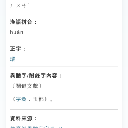
ㄏㄨㄢˊ
漢語拼音：
huán
正字：
環
異體字/附錄字內容：
〔關鍵文獻〕
《
字彙
．玉部》。
資料來源：