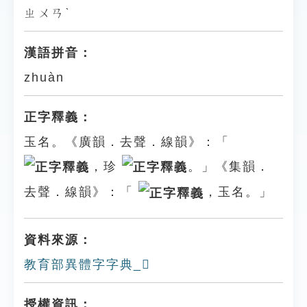
ㄓㄨㄢˋ
漢語拼音：
zhuàn
正字釋義：
玉名。《廣韻．去聲．線韻》：「
，珍
。」《集韻．
去聲．線韻》：「
，玉名。」
資料來源：
教育部異體字字典_𤩄
授權資訊：