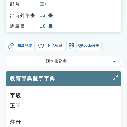
索引選單
部首
玉
ㄩˋ
知識索引
部首外筆畫
12
畫
單字索引
總筆畫
16
畫
生命大百科索引
開啟關聯
列入收藏
QRcode分享
遊戲專區
切換
切換辭典
教學應用
教育部異體字字典
貓頭鷹博士
字級：
正字
注音：