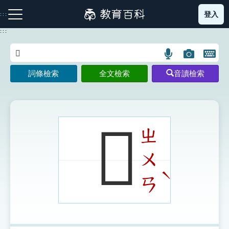
跳
登入
:::
到
主
:::
要
內
語
圖
開
容
注音索引圖示
筆畫索引圖示
部首索引表圖示
言
片
啟
詞條檢索
全文檢索
音讀檢索
搜
搜
鍵
尋
尋
盤
圖
圖
圖
示
示
示
𤩄
ㄓ
ㄨ
網站導覽
ˋ
ㄢ
生字詞彙表
成語故事