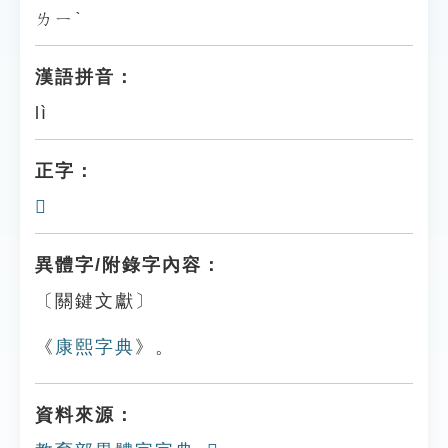
ㄌㄧˋ
漢語拼音：
lì
正字：
𤩮
異體字/附錄字內容：
〔關鍵文獻〕
《
康熙字典
》。
資料來源：