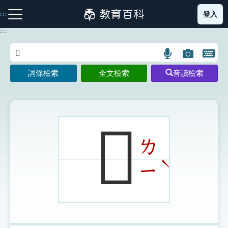
跳
登入
:::
到
主
:::
要
內
語
圖
開
容
注音索引圖示
筆畫索引圖示
部首索引表圖示
言
片
啟
詞條檢索
全文檢索
音讀檢索
搜
搜
鍵
尋
尋
盤
圖
圖
圖
示
示
示
𤩯
ㄌ
網站導覽
ˋ
ㄧ
生字詞彙表
成語故事