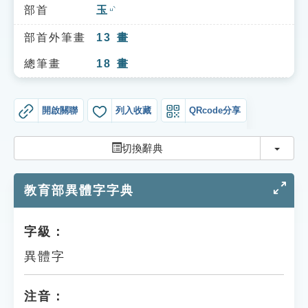
索引選單
部首
玉
ㄩˋ
知識索引
部首外筆畫
13
畫
單字索引
總筆畫
18
畫
生命大百科索引
開啟關聯
列入收藏
QRcode分享
遊戲專區
切換
切換辭典
教學應用
教育部異體字字典
貓頭鷹博士
字級：
異體字
注音：