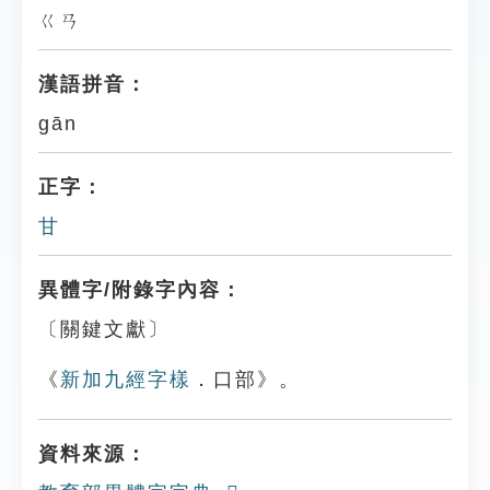
ㄍㄢ
漢語拼音：
gān
正字：
甘
異體字/附錄字內容：
〔關鍵文獻〕
《
新加九經字樣
．口部》。
資料來源：