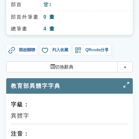
索引選單
部首
甘
ㄍㄢ
知識索引
部首外筆畫
0
畫
單字索引
總筆畫
4
畫
生命大百科索引
開啟關聯
列入收藏
QRcode分享
遊戲專區
切換
切換辭典
教學應用
教育部異體字字典
貓頭鷹博士
字級：
異體字
注音：