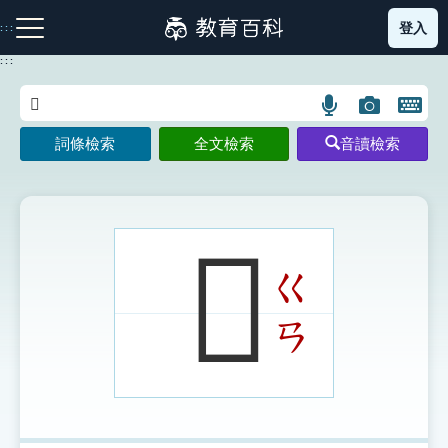
跳
登入
:::
到
主
:::
要
內
語
圖
開
容
注音索引圖示
筆畫索引圖示
部首索引表圖示
言
片
啟
詞條檢索
全文檢索
音讀檢索
搜
搜
鍵
尋
尋
盤
圖
圖
圖
示
示
示
𤮺
ㄍ
網站導覽
ㄢ
生字詞彙表
成語故事