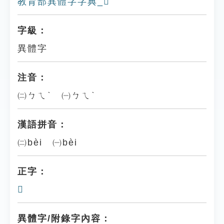
教育部異體字字典_𤰇
字級：
異體字
注音：
㈡ㄅㄟˋ ㈠ㄅㄟˋ
漢語拼音：
㈡bèi ㈠bèi
正字：
𤰈
異體字/附錄字內容：