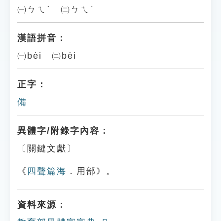
㈠ㄅㄟˋ ㈡ㄅㄟˋ
漢語拼音：
㈠bèi ㈡bèi
正字：
備
異體字/附錄字內容：
〔關鍵文獻〕
《
四聲篇海
．用部》。
資料來源：