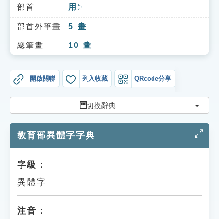
索引選單
部首
用
ㄩㄥˋ
知識索引
部首外筆畫
5
畫
單字索引
總筆畫
10
畫
生命大百科索引
開啟關聯
列入收藏
QRcode分享
遊戲專區
切換
切換辭典
教學應用
教育部異體字字典
貓頭鷹博士
字級：
異體字
注音：