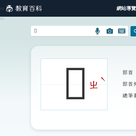
跳
網站導覽
:::
到
主
:::
要
內
語
圖
開
容
言
片
啟
搜
搜
鍵
尋
尋
盤
圖
圖
圖
𤾞
示
示
示
部首
ˋ
ㄓ
部首
總筆