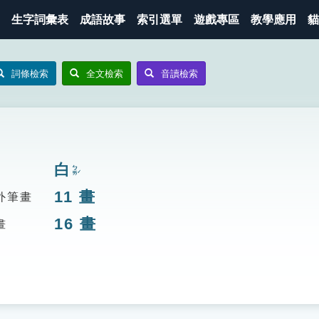
生字詞彙表
成語故事
索引選單
遊戲專區
教學應用
貓
詞條檢索
全文檢索
音讀檢索
白
ㄅㄞˊ
11
畫
外筆畫
16
畫
畫