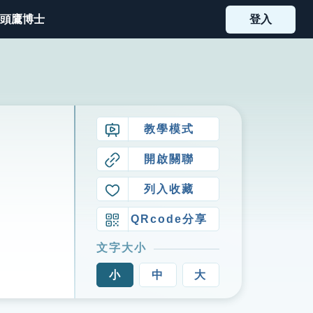
頭鷹博士
登入
教學模式
開啟關聯
列入收藏
QRcode分享
文字大小
小
中
大