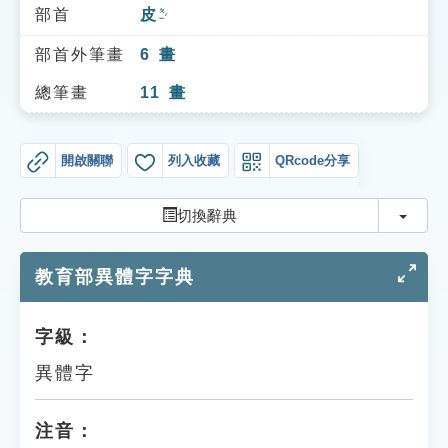
索引選單
部首
皮
ㄆㄧˊ
知識索引
部首外筆畫
6
畫
單字索引
總筆畫
11
畫
生命大百科索引
開啟關聯
列入收藏
QRcode分享
遊戲專區
切換
切換辭典
教學應用
教育部異體字字典
貓頭鷹博士
字級：
異體字
注音：