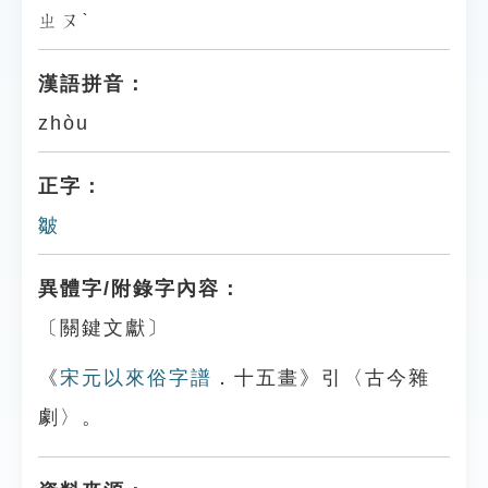
ㄓㄡˋ
漢語拼音：
zhòu
正字：
皺
異體字/附錄字內容：
〔關鍵文獻〕
《
宋元以來俗字譜
．十五畫》引〈古今雜
劇〉。