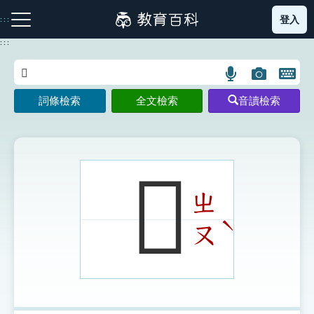
跳
登入
:::
到
主
:::
要
內
語
圖
開
容
注音索引圖示
筆畫索引圖示
部首索引表圖示
言
片
啟
詞條檢索
全文檢索
音讀檢索
搜
搜
鍵
尋
尋
盤
圖
圖
圖
示
示
示
𤿥
ㄓ
網站導覽
ˋ
ㄡ
生字詞彙表
成語故事