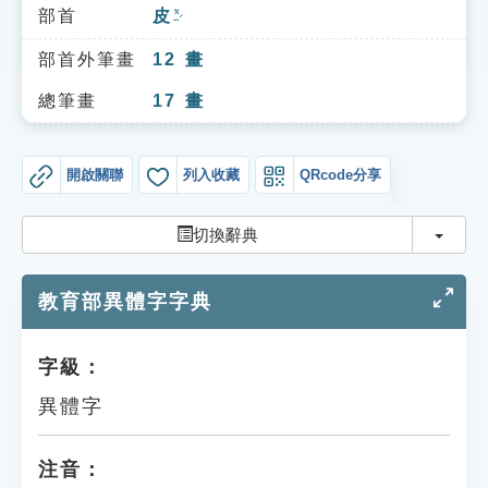
索引選單
部首
皮
ㄆㄧˊ
知識索引
部首外筆畫
12
畫
單字索引
總筆畫
17
畫
生命大百科索引
開啟關聯
列入收藏
QRcode分享
遊戲專區
切換
切換辭典
教學應用
教育部異體字字典
貓頭鷹博士
字級：
異體字
注音：