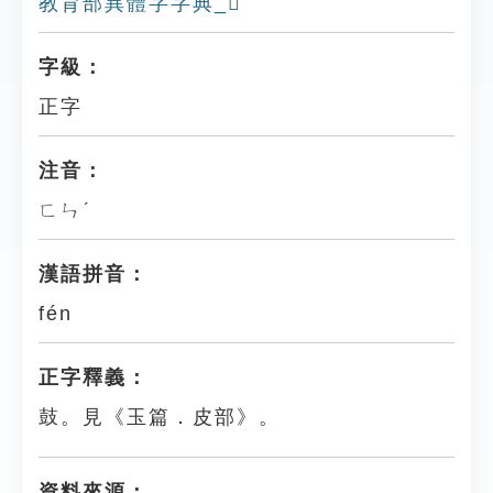
教育部異體字字典_𥀢
字級：
正字
注音：
ㄈㄣˊ
漢語拼音：
fén
正字釋義：
鼓。見《玉篇．皮部》。
資料來源：