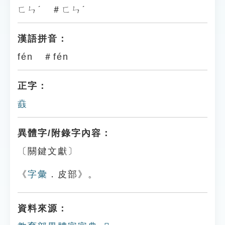
ㄈㄣˊ ＃ㄈㄣˊ
漢語拼音：
fén ＃fén
正字：
鼖
異體字/附錄字內容：
〔關鍵文獻〕
《
字彙
．皮部》。
資料來源：