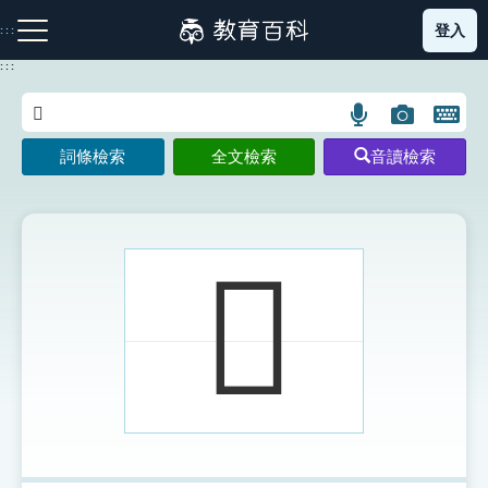
跳
登入
:::
到
主
:::
要
內
語
圖
開
容
注音索引圖示
筆畫索引圖示
部首索引表圖示
言
片
啟
詞條檢索
全文檢索
音讀檢索
搜
搜
鍵
尋
尋
盤
圖
圖
圖
示
示
示
𥀢
網站導覽
生字詞彙表
成語故事