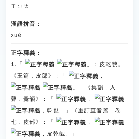
ㄒㄩㄝˊ
漢語拼音：
xué
正字釋義：
1.「
」：皮乾貌。
《玉篇．皮部》：「
，
。」《集韻．入
聲．覺韻》：「
，
，乾也。」《重訂直音篇．卷
七．皮部》：「
，
，皮乾貌。」