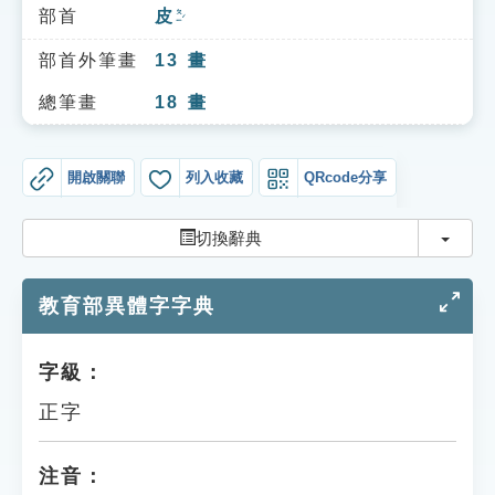
索引選單
部首
皮
ㄆㄧˊ
知識索引
部首外筆畫
13
畫
單字索引
總筆畫
18
畫
生命大百科索引
開啟關聯
列入收藏
QRcode分享
遊戲專區
切換
切換辭典
教學應用
教育部異體字字典
貓頭鷹博士
字級：
正字
注音：