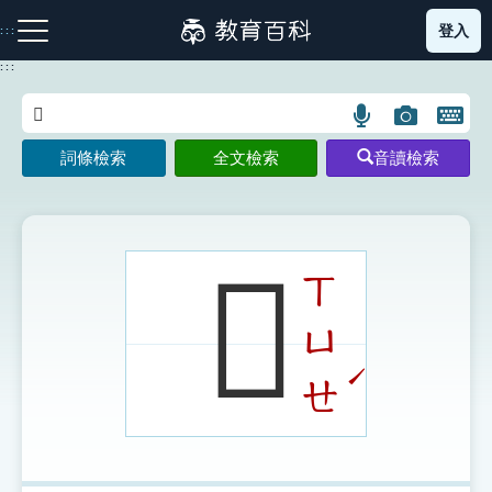
跳
登入
:::
到
主
:::
要
內
語
圖
開
容
注音索引圖示
筆畫索引圖示
部首索引表圖示
言
片
啟
詞條檢索
全文檢索
音讀檢索
搜
搜
鍵
尋
尋
盤
圖
圖
圖
示
示
示
𥀣
ㄒ
ㄩ
網站導覽
ˊ
ㄝ
生字詞彙表
成語故事