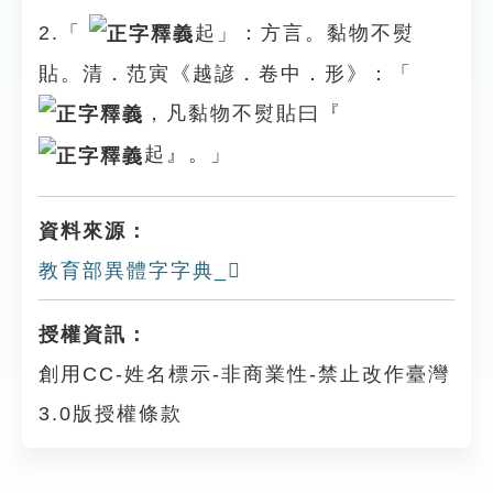
2.「
起」：方言。黏物不熨
貼。清．范寅《越諺．卷中．形》：「
，凡黏物不熨貼曰『
起』。」
資料來源：
教育部異體字字典_𥀣
授權資訊：
創用CC-姓名標示-非商業性-禁止改作臺灣
3.0版授權條款