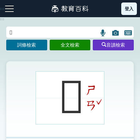
跳
登入
:::
到
主
:::
要
內
語
圖
開
容
注音索引圖示
筆畫索引圖示
部首索引表圖示
言
片
啟
詞條檢索
全文檢索
音讀檢索
搜
搜
鍵
尋
尋
盤
圖
圖
圖
示
示
示
𥈚
ㄕ
網站導覽
ˇ
ㄢ
生字詞彙表
成語故事