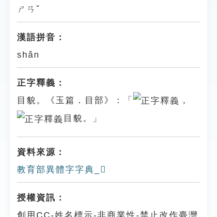
ㄕㄢˇ
漢語拼音：
shǎn
正字釋義：
目貌。《玉篇．目部》：「
，
目貌。」
資料來源：
教育部異體字字典_𥈚
授權資訊：
創用CC-姓名標示-非商業性-禁止改作臺灣