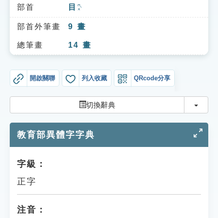
索引選單
部首
目
ㄇㄨˋ
知識索引
部首外筆畫
9
畫
單字索引
總筆畫
14
畫
生命大百科索引
開啟關聯
列入收藏
QRcode分享
遊戲專區
切換
切換辭典
教學應用
教育部異體字字典
貓頭鷹博士
字級：
正字
注音：