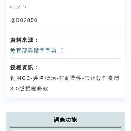
㈡ㄆㄢ
@B02850
資料來源：
教育部異體字字典_𥉟
授權資訊：
創用CC-姓名標示-非商業性-禁止改作臺灣
3.0版授權條款
詞條功能