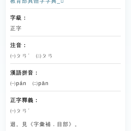
教育部異體字字典_𥉟
字級：
正字
注音：
㈠ㄆㄢˊ ㈡ㄆㄢ
漢語拼音：
㈠pán ㈡pān
正字釋義：
㈠ㄆㄢˊ
迴。見《字彙補．目部》。