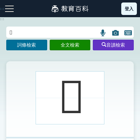
跳
登入
:::
到
主
:::
要
內
語
圖
開
容
注音索引圖示
筆畫索引圖示
部首索引表圖示
言
片
啟
詞條檢索
全文檢索
音讀檢索
搜
搜
鍵
尋
尋
盤
圖
圖
圖
示
示
示
𥉟
網站導覽
生字詞彙表
成語故事