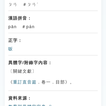
ㄆㄢ ＃ㄆㄢˊ
漢語拼音：
pān ＃pán
正字：
眅
異體字/附錄字內容：
〔關鍵文獻〕
《
重訂直音篇
．卷一．目部》。
資料來源：