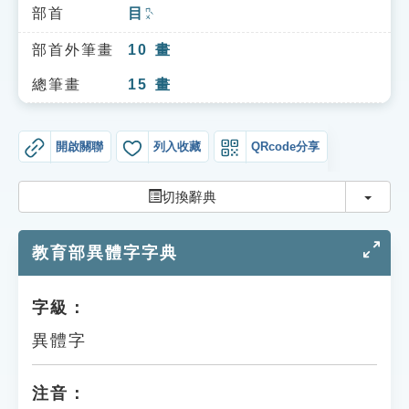
索引選單
部首
目
ㄇㄨˋ
知識索引
部首外筆畫
10
畫
單字索引
總筆畫
15
畫
生命大百科索引
開啟關聯
列入收藏
QRcode分享
遊戲專區
切換
切換辭典
教學應用
教育部異體字字典
貓頭鷹博士
字級：
異體字
注音：