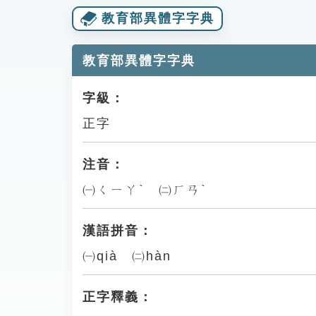
教育部異體字字典
教育部異體字字典
字級：
正字
注音：
㈠ㄑㄧㄚˋ ㈡ㄏㄢˋ
漢語拼音：
㈠qià ㈡hàn
正字釋義：