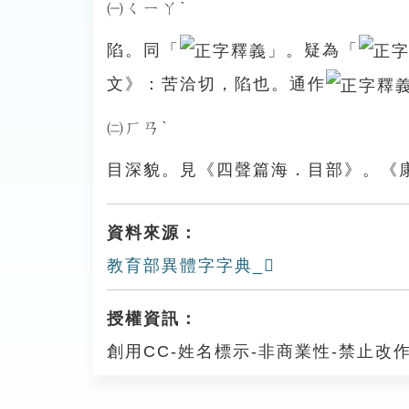
㈠ㄑㄧㄚˋ
陷。同「
」。疑為「
文》：苦洽切，陷也。通作
㈡ㄏㄢˋ
目深貌。見《四聲篇海．目部》。《
資料來源：
教育部異體字字典_𥉰
授權資訊：
創用CC-姓名標示-非商業性-禁止改作