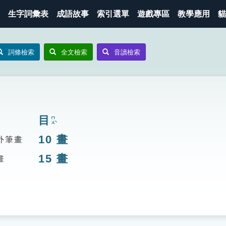
生字詞彙表
成語故事
索引選單
遊戲專區
教學應用
貓
詞條檢索
全文檢索
音讀檢索
目
ㄇㄨˋ
10
畫
外筆畫
15
畫
畫