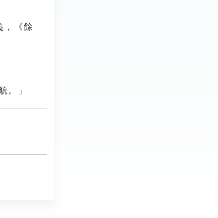
，《餘
貌。」