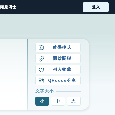
頭鷹博士
登入
教學模式
開啟關聯
列入收藏
QRcode分享
文字大小
小
中
大