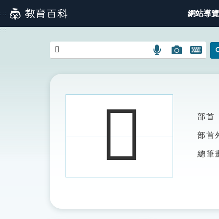
跳
網站導覽
:::
到
主
:::
要
內
語
圖
開
容
言
片
啟
搜
搜
鍵
尋
尋
盤
圖
圖
圖
𥉰
示
示
示
部首
部首
總筆