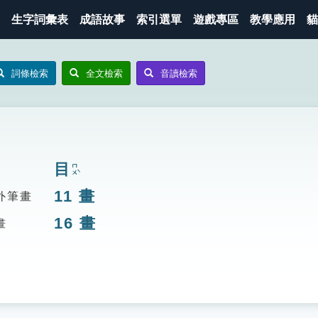
生字詞彙表
成語故事
索引選單
遊戲專區
教學應用
貓
詞條檢索
全文檢索
音讀檢索
目
ㄇㄨˋ
11
畫
外筆畫
16
畫
畫