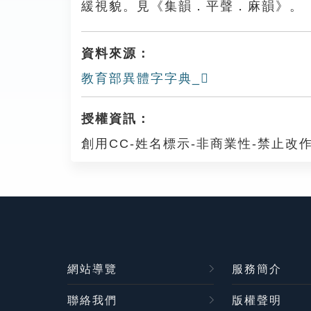
緩視貌。見《集韻．平聲．麻韻》。
資料來源：
教育部異體字字典_𥉵
授權資訊：
創用CC-姓名標示-非商業性-禁止改作
網站導覽
服務簡介
聯絡我們
版權聲明