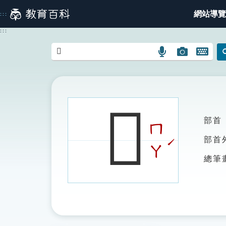
跳
網站導覽
:::
到
主
:::
要
內
語
圖
開
容
言
片
啟
搜
搜
鍵
尋
尋
盤
圖
圖
圖
𥉵
示
示
示
部首
ㄇ
ˊ
部首
ㄚ
總筆