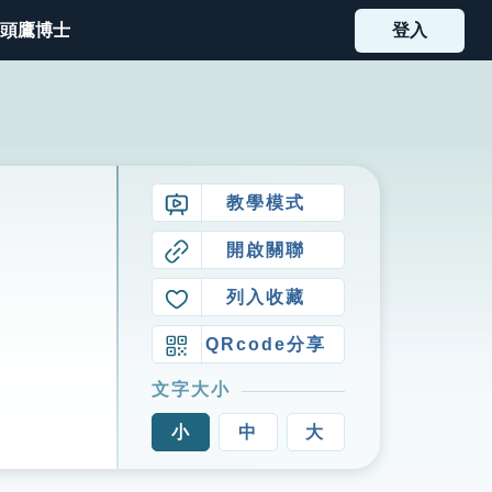
頭鷹博士
登入
教學模式
開啟關聯
列入收藏
QRcode分享
文字大小
小
中
大