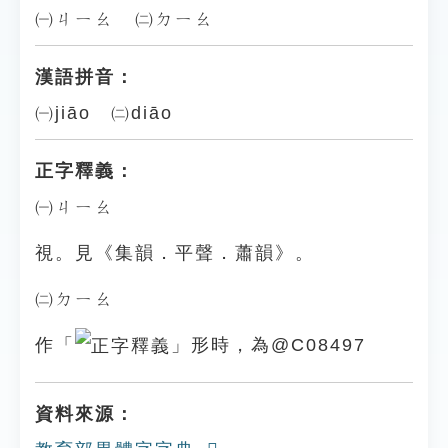
㈠ㄐㄧㄠ ㈡ㄉㄧㄠ
漢語拼音：
㈠jiāo ㈡diāo
正字釋義：
㈠ㄐㄧㄠ
視。見《集韻．平聲．蕭韻》。
㈡ㄉㄧㄠ
作「
」形時，為@C08497
資料來源：