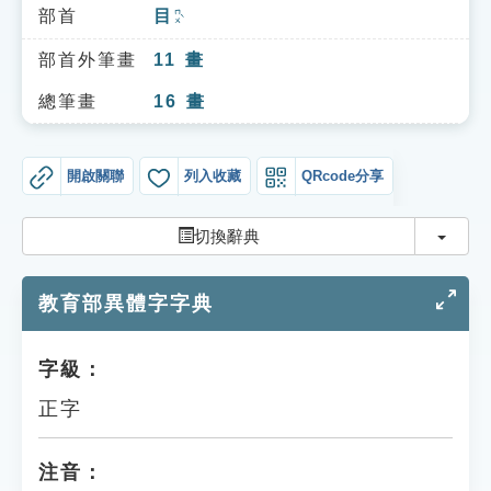
索引選單
部首
目
ㄇㄨˋ
知識索引
部首外筆畫
11
畫
單字索引
總筆畫
16
畫
生命大百科索引
開啟關聯
列入收藏
QRcode分享
遊戲專區
切換
切換辭典
教學應用
教育部異體字字典
貓頭鷹博士
字級：
正字
注音：