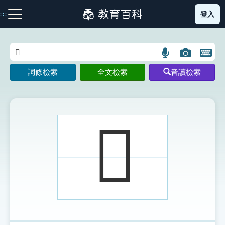
跳
登入
:::
到
主
:::
要
內
語
圖
開
容
注音索引圖示
筆畫索引圖示
部首索引表圖示
言
片
啟
詞條檢索
全文檢索
音讀檢索
搜
搜
鍵
尋
尋
盤
圖
圖
圖
示
示
示
𥉼
網站導覽
生字詞彙表
成語故事