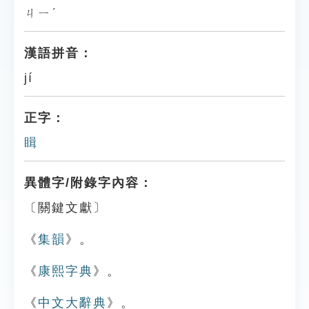
ㄐㄧˊ
漢語拼音：
jí
正字：
䁒
異體字/附錄字內容：
〔關鍵文獻〕
《
集韻
》。
《
康熙字典
》。
《
中文大辭典
》。