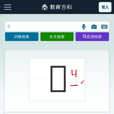
跳
登入
:::
到
主
:::
要
內
語
圖
開
容
注音索引圖示
筆畫索引圖示
部首索引表圖示
言
片
啟
詞條檢索
全文檢索
音讀檢索
搜
搜
鍵
尋
尋
盤
圖
圖
圖
示
示
示
𥊬
ㄐ
網站導覽
ˊ
ㄧ
生字詞彙表
成語故事