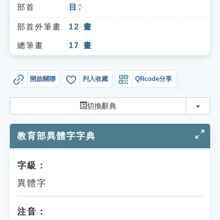
索引選單
部首
目
ㄇㄨˋ
知識索引
部首外筆畫
12
畫
單字索引
總筆畫
17
畫
生命大百科索引
開啟關聯
列入收藏
QRcode分享
遊戲專區
切換
切換辭典
教學應用
教育部異體字字典
貓頭鷹博士
字級：
異體字
注音：