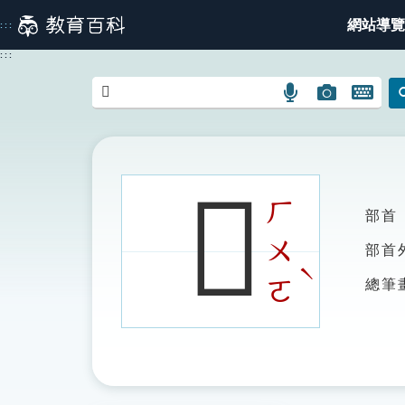
跳
網站導覽
:::
到
主
:::
要
內
語
圖
開
容
言
片
啟
搜
搜
鍵
尋
尋
盤
圖
圖
圖
𥊮
示
示
示
ㄏ
部首
ㄨ
部首
ˋ
ㄛ
總筆