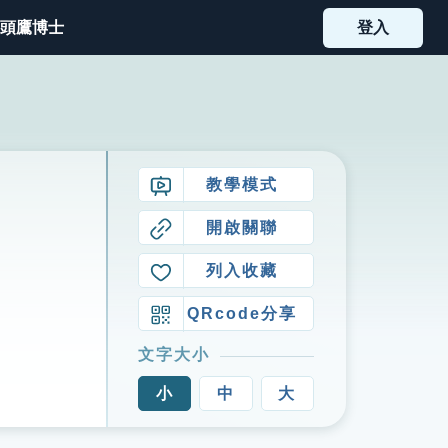
頭鷹博士
登入
教學模式
開啟關聯
列入收藏
QRcode分享
文字大小
小
中
大