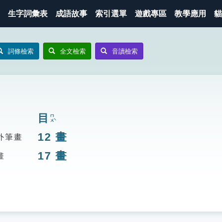
生字詞彙表
成語故事
索引選單
遊戲專區
教學應用
貓
詞條檢索
全文檢索
音讀檢索
目
ㄇㄨˋ
12
畫
外筆畫
17
畫
畫