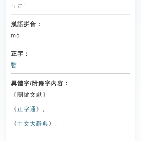
ㄇㄛˋ
漢語拼音：
mò
正字：
䁿
異體字/附錄字內容：
〔關鍵文獻〕
《
正字通
》。
《
中文大辭典
》。