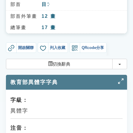
索引選單
部首
目
ㄇㄨˋ
知識索引
部首外筆畫
12
畫
單字索引
總筆畫
17
畫
生命大百科索引
開啟關聯
列入收藏
QRcode分享
遊戲專區
切換
切換辭典
教學應用
教育部異體字字典
貓頭鷹博士
字級：
異體字
注音：