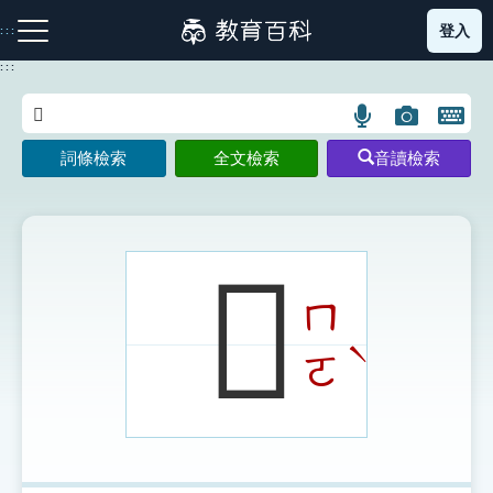
跳
登入
:::
到
主
:::
要
內
語
圖
開
容
注音索引圖示
筆畫索引圖示
部首索引表圖示
言
片
啟
詞條檢索
全文檢索
音讀檢索
搜
搜
鍵
尋
尋
盤
圖
圖
圖
示
示
示
𥊷
ㄇ
網站導覽
ˋ
ㄛ
生字詞彙表
成語故事