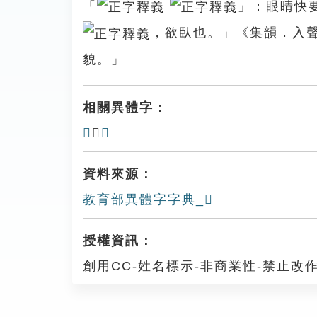
「
」：眼睛快
，欲臥也。」《集韻．入
貌。」
相關異體字：
𥌩
、
𦗟
資料來源：
教育部異體字字典_𥊸
授權資訊：
創用CC-姓名標示-非商業性-禁止改作