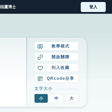
頭鷹博士
登入
教學模式
開啟關聯
列入收藏
QRcode分享
文字大小
小
中
大