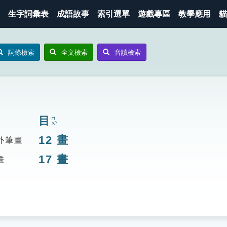
生字詞彙表
成語故事
索引選單
遊戲專區
教學應用
貓
詞條檢索
全文檢索
音讀檢索
目
ㄇㄨˋ
12
畫
外筆畫
17
畫
畫