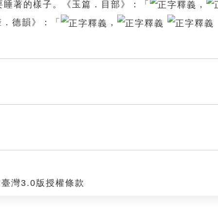
要睡著的樣子。《玉篇．目部》：「
，
聲．德韻》：「
，
臺灣3.0版授權條款