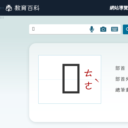
跳
網站導覽
:::
到
主
:::
要
內
語
圖
開
容
言
片
啟
搜
搜
鍵
尋
尋
盤
圖
圖
圖
𥊸
示
示
示
部首
ㄊ
ˋ
部首
ㄜ
總筆