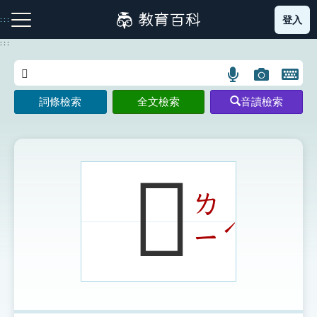
跳
登入
:::
到
主
:::
要
內
語
圖
開
容
注音索引圖示
筆畫索引圖示
部首索引表圖示
言
片
啟
詞條檢索
全文檢索
音讀檢索
搜
搜
鍵
尋
尋
盤
圖
圖
圖
示
示
示
𥌛
ㄌ
網站導覽
ˊ
ㄧ
生字詞彙表
成語故事