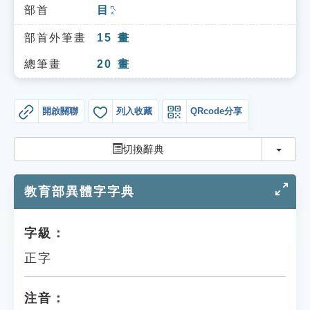
索引選單
部首
目
ㄇㄨˋ
知識索引
部首外筆畫
15
畫
單字索引
總筆畫
20
畫
生命大百科索引
開啟關聯
列入收藏
QRcode分享
遊戲專區
切換
切換辭典
教學應用
教育部異體字字典
貓頭鷹博士
字級：
正字
注音：