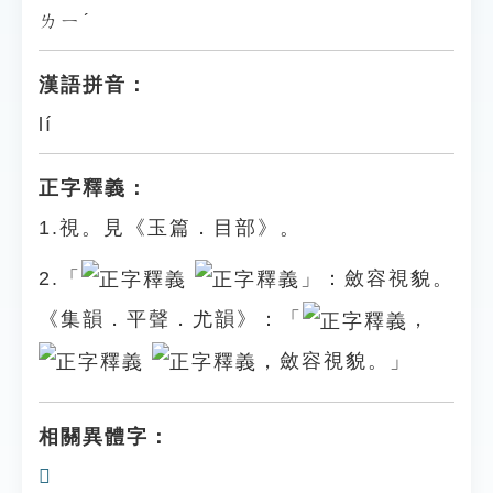
ㄌㄧˊ
漢語拼音：
lí
正字釋義：
1.視。見《玉篇．目部》。
2.「
」：斂容視貌。
《集韻．平聲．尤韻》：「
，
，斂容視貌。」
相關異體字：
𥊈