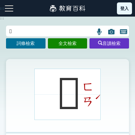
跳
登入
:::
到
主
:::
要
內
語
圖
開
容
注音索引圖示
筆畫索引圖示
部首索引表圖示
言
片
啟
詞條檢索
全文檢索
音讀檢索
搜
搜
鍵
尋
尋
盤
圖
圖
圖
示
示
示
𥌞
ㄈ
網站導覽
ˊ
ㄢ
生字詞彙表
成語故事