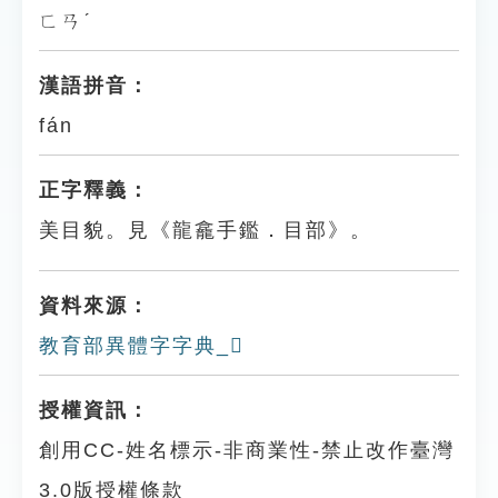
ㄈㄢˊ
漢語拼音：
fán
正字釋義：
美目貌。見《龍龕手鑑．目部》。
資料來源：
教育部異體字字典_𥌞
授權資訊：
創用CC-姓名標示-非商業性-禁止改作臺灣
3.0版授權條款