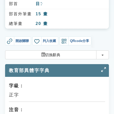
索引選單
部首
目
ㄇㄨˋ
知識索引
部首外筆畫
15
畫
單字索引
總筆畫
20
畫
生命大百科索引
開啟關聯
列入收藏
QRcode分享
遊戲專區
切換
切換辭典
教學應用
教育部異體字字典
貓頭鷹博士
字級：
正字
注音：