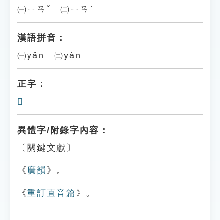
㈠ㄧㄢˇ ㈡ㄧㄢˋ
漢語拼音：
㈠yǎn ㈡yàn
正字：
𥉛
異體字/附錄字內容：
〔關鍵文獻〕
《
廣韻
》。
《
重訂直音篇
》。