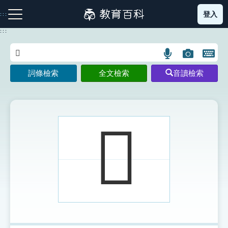
跳
登入
:::
到
主
:::
要
內
語
圖
開
容
注音索引圖示
筆畫索引圖示
部首索引表圖示
言
片
啟
詞條檢索
全文檢索
音讀檢索
搜
搜
鍵
尋
尋
盤
圖
圖
圖
示
示
示
𥍂
網站導覽
生字詞彙表
成語故事