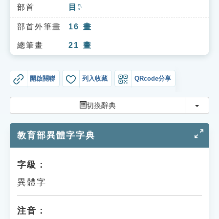
索引選單
部首
目
ㄇㄨˋ
知識索引
部首外筆畫
16
畫
單字索引
總筆畫
21
畫
生命大百科索引
開啟關聯
列入收藏
QRcode分享
遊戲專區
切換
切換辭典
教學應用
教育部異體字字典
貓頭鷹博士
字級：
異體字
注音：