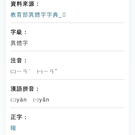
資料來源：
教育部異體字字典_𥍂
字級：
異體字
注音：
㈡ㄧㄢˋ ㈠ㄧㄢˇ
漢語拼音：
㈡yàn ㈠yǎn
正字：
䁙