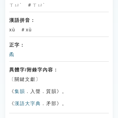
ㄒㄩˋ ＃ㄒㄩˋ
漢語拼音：
xù ＃xù
正字：
矞
異體字/附錄字內容：
〔關鍵文獻〕
《
集韻
．入聲．質韻》。
《
漢語大字典
．矛部》。