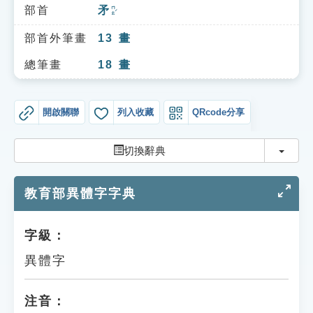
索引選單
部首
矛
ㄇㄠˊ
知識索引
部首外筆畫
13
畫
單字索引
總筆畫
18
畫
生命大百科索引
開啟關聯
列入收藏
QRcode分享
遊戲專區
切換
切換辭典
教學應用
教育部異體字字典
貓頭鷹博士
字級：
異體字
注音：