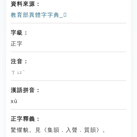
資料來源：
教育部異體字字典_𥎕
字級：
正字
注音：
ㄒㄩˋ
漢語拼音：
xù
正字釋義：
驚懼貌。見《集韻．入聲．質韻》。