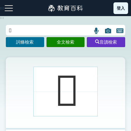
跳
登入
:::
到
主
:::
要
內
語
圖
開
容
注音索引圖示
筆畫索引圖示
部首索引表圖示
言
片
啟
詞條檢索
全文檢索
音讀檢索
搜
搜
鍵
尋
尋
盤
圖
圖
圖
示
示
示
𥎕
網站導覽
生字詞彙表
成語故事