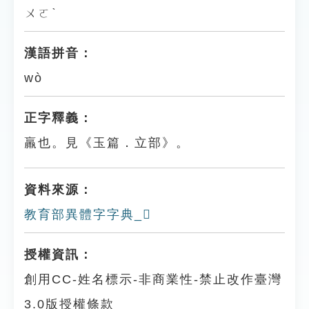
ㄨㄛˋ
漢語拼音：
wò
正字釋義：
羸也。見《玉篇．立部》。
資料來源：
教育部異體字字典_𥪍
授權資訊：
創用CC-姓名標示-非商業性-禁止改作臺灣
3.0版授權條款