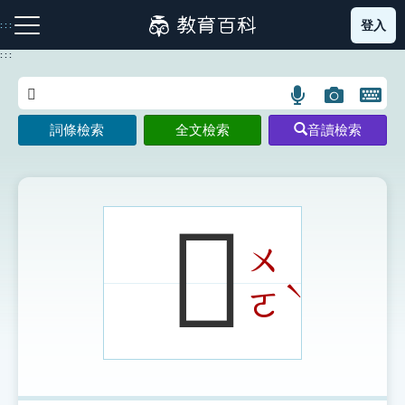
跳
登入
:::
到
主
:::
要
內
語
圖
開
容
注音索引圖示
筆畫索引圖示
部首索引表圖示
言
片
啟
詞條檢索
全文檢索
音讀檢索
搜
搜
鍵
尋
尋
盤
圖
圖
圖
示
示
示
𥪍
ㄨ
網站導覽
ˋ
ㄛ
生字詞彙表
成語故事