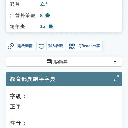
索引選單
部首
立
ㄌㄧˋ
知識索引
部首外筆畫
8
畫
單字索引
總筆畫
13
畫
生命大百科索引
開啟關聯
列入收藏
QRcode分享
遊戲專區
切換
切換辭典
教學應用
教育部異體字字典
貓頭鷹博士
字級：
正字
注音：