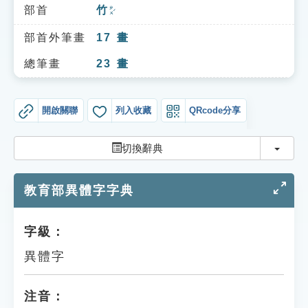
索引選單
部首
竹
ㄓㄨˊ
知識索引
部首外筆畫
17
畫
單字索引
總筆畫
23
畫
生命大百科索引
開啟關聯
列入收藏
QRcode分享
遊戲專區
切換
切換辭典
教學應用
教育部異體字字典
貓頭鷹博士
字級：
異體字
注音：