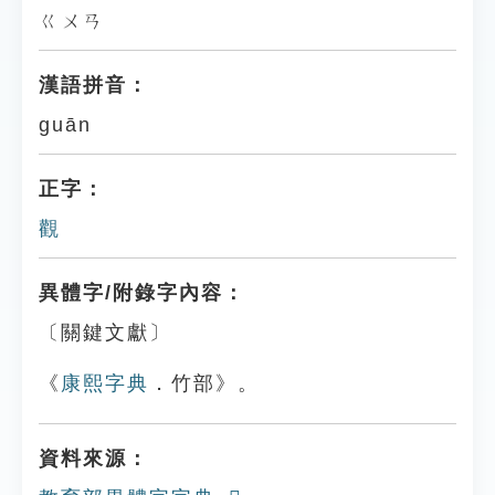
ㄍㄨㄢ
漢語拼音：
guān
正字：
觀
異體字/附錄字內容：
〔關鍵文獻〕
《
康熙字典
．竹部》。
資料來源：