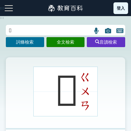
跳
登入
:::
到
主
:::
要
內
語
圖
開
容
注音索引圖示
筆畫索引圖示
部首索引表圖示
言
片
啟
詞條檢索
全文檢索
音讀檢索
搜
搜
鍵
尋
尋
盤
圖
圖
圖
示
示
示
𥷯
ㄍ
ㄨ
網站導覽
ㄢ
生字詞彙表
成語故事