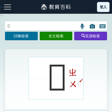
跳
登入
:::
到
主
:::
要
內
語
圖
開
容
注音索引圖示
筆畫索引圖示
部首索引表圖示
言
片
啟
詞條檢索
全文檢索
音讀檢索
搜
搜
鍵
尋
尋
盤
圖
圖
圖
示
示
示
𦆂
ㄓ
網站導覽
ˊ
ㄨ
生字詞彙表
成語故事