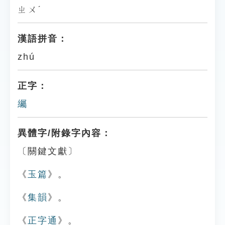
ㄓㄨˊ
漢語拼音：
zhú
正字：
䌵
異體字/附錄字內容：
〔關鍵文獻〕
《
玉篇
》。
《
集韻
》。
《
正字通
》。