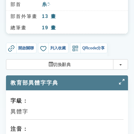
索引選單
部首
糸
ㄇㄧˋ
知識索引
部首外筆畫
13
畫
單字索引
總筆畫
19
畫
生命大百科索引
開啟關聯
列入收藏
QRcode分享
遊戲專區
切換
切換辭典
教學應用
教育部異體字字典
貓頭鷹博士
字級：
異體字
注音：